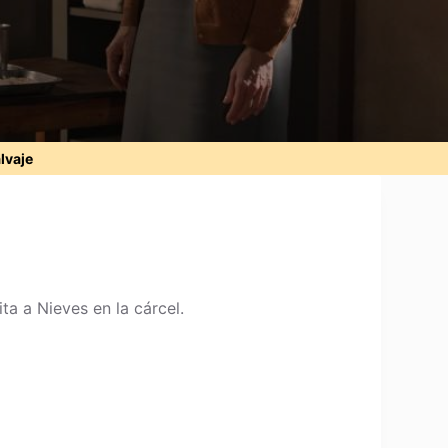
alvaje
ta a Nieves en la cárcel.