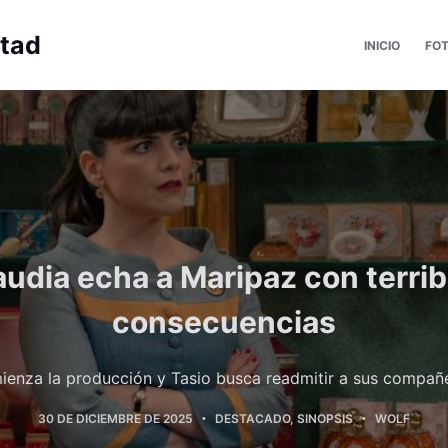
rtad
INICIO
FO
audia echa a Maripaz con terrib
consecuencias
enza la producción y Tasio busca readmitir a sus compañ
30 DE DICIEMBRE DE 2025
DESTACADO
,
SINOPSIS
WOLF