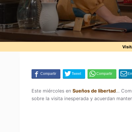
Visi
Este miércoles en
Sueños de libertad
… Comi
sobre la visita inesperada y acuerdan manten