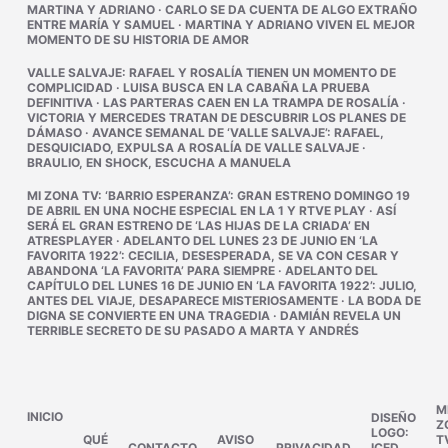
MARTINA Y ADRIANO
·
CARLO SE DA CUENTA DE ALGO EXTRAÑO
ENTRE MARÍA Y SAMUEL
·
MARTINA Y ADRIANO VIVEN EL MEJOR
MOMENTO DE SU HISTORIA DE AMOR
VALLE SALVAJE
:
RAFAEL Y ROSALÍA TIENEN UN MOMENTO DE
COMPLICIDAD
·
LUISA BUSCA EN LA CABAÑA LA PRUEBA
DEFINITIVA
·
LAS PARTERAS CAEN EN LA TRAMPA DE ROSALÍA
·
VICTORIA Y MERCEDES TRATAN DE DESCUBRIR LOS PLANES DE
DÁMASO
·
AVANCE SEMANAL DE ‘VALLE SALVAJE’: RAFAEL,
DESQUICIADO, EXPULSA A ROSALÍA DE VALLE SALVAJE
·
BRAULIO, EN SHOCK, ESCUCHA A MANUELA
MI ZONA TV
:
‘BARRIO ESPERANZA’: GRAN ESTRENO DOMINGO 19
DE ABRIL EN UNA NOCHE ESPECIAL EN LA 1 Y RTVE PLAY
·
ASÍ
SERÁ EL GRAN ESTRENO DE ‘LAS HIJAS DE LA CRIADA’ EN
ATRESPLAYER
·
ADELANTO DEL LUNES 23 DE JUNIO EN ‘LA
FAVORITA 1922’: CECILIA, DESESPERADA, SE VA CON CESAR Y
ABANDONA ‘LA FAVORITA’ PARA SIEMPRE
·
ADELANTO DEL
CAPÍTULO DEL LUNES 16 DE JUNIO EN ‘LA FAVORITA 1922’: JULIO,
ANTES DEL VIAJE, DESAPARECE MISTERIOSAMENTE
·
LA BODA DE
DIGNA SE CONVIERTE EN UNA TRAGEDIA
·
DAMIÁN REVELA UN
TERRIBLE SECRETO DE SU PASADO A MARTA Y ANDRÉS
M
INICIO
DISEÑO
Z
LOGO:
QUÉ
AVISO
T
CONTACTO
PRIVACIDAD
ICED