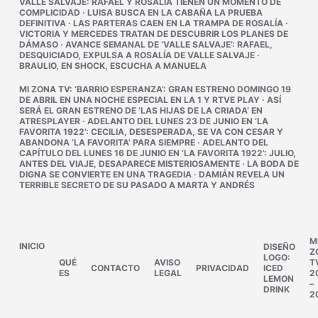
VALLE SALVAJE
:
RAFAEL Y ROSALÍA TIENEN UN MOMENTO DE
COMPLICIDAD
·
LUISA BUSCA EN LA CABAÑA LA PRUEBA
DEFINITIVA
·
LAS PARTERAS CAEN EN LA TRAMPA DE ROSALÍA
·
VICTORIA Y MERCEDES TRATAN DE DESCUBRIR LOS PLANES DE
DÁMASO
·
AVANCE SEMANAL DE ‘VALLE SALVAJE’: RAFAEL,
DESQUICIADO, EXPULSA A ROSALÍA DE VALLE SALVAJE
·
BRAULIO, EN SHOCK, ESCUCHA A MANUELA
MI ZONA TV
:
‘BARRIO ESPERANZA’: GRAN ESTRENO DOMINGO 19
DE ABRIL EN UNA NOCHE ESPECIAL EN LA 1 Y RTVE PLAY
·
ASÍ
SERÁ EL GRAN ESTRENO DE ‘LAS HIJAS DE LA CRIADA’ EN
ATRESPLAYER
·
ADELANTO DEL LUNES 23 DE JUNIO EN ‘LA
FAVORITA 1922’: CECILIA, DESESPERADA, SE VA CON CESAR Y
ABANDONA ‘LA FAVORITA’ PARA SIEMPRE
·
ADELANTO DEL
CAPÍTULO DEL LUNES 16 DE JUNIO EN ‘LA FAVORITA 1922’: JULIO,
ANTES DEL VIAJE, DESAPARECE MISTERIOSAMENTE
·
LA BODA DE
DIGNA SE CONVIERTE EN UNA TRAGEDIA
·
DAMIÁN REVELA UN
TERRIBLE SECRETO DE SU PASADO A MARTA Y ANDRÉS
M
INICIO
DISEÑO
Z
LOGO:
QUÉ
AVISO
T
CONTACTO
PRIVACIDAD
ICED
ES
LEGAL
2
LEMON
–
DRINK
2